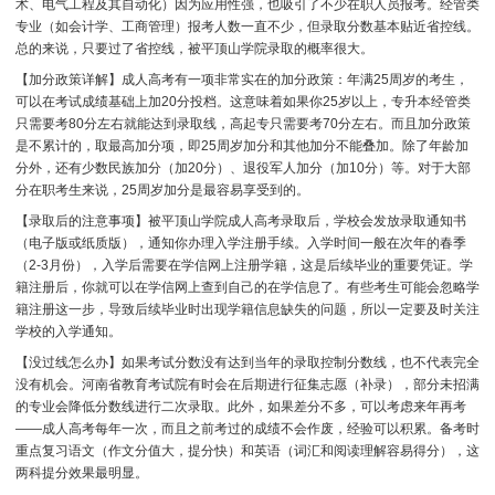
术、电气工程及其自动化）因为应用性强，也吸引了不少在职人员报考。经管类
专业（如会计学、工商管理）报考人数一直不少，但录取分数基本贴近省控线。
总的来说，只要过了省控线，被平顶山学院录取的概率很大。
【加分政策详解】成人高考有一项非常实在的加分政策：年满25周岁的考生，
可以在考试成绩基础上加20分投档。这意味着如果你25岁以上，专升本经管类
只需要考80分左右就能达到录取线，高起专只需要考70分左右。而且加分政策
是不累计的，取最高加分项，即25周岁加分和其他加分不能叠加。除了年龄加
分外，还有少数民族加分（加20分）、退役军人加分（加10分）等。对于大部
分在职考生来说，25周岁加分是最容易享受到的。
【录取后的注意事项】被平顶山学院成人高考录取后，学校会发放录取通知书
（电子版或纸质版），通知你办理入学注册手续。入学时间一般在次年的春季
（2-3月份），入学后需要在学信网上注册学籍，这是后续毕业的重要凭证。学
籍注册后，你就可以在学信网上查到自己的在学信息了。有些考生可能会忽略学
籍注册这一步，导致后续毕业时出现学籍信息缺失的问题，所以一定要及时关注
学校的入学通知。
【没过线怎么办】如果考试分数没有达到当年的录取控制分数线，也不代表完全
没有机会。河南省教育考试院有时会在后期进行征集志愿（补录），部分未招满
的专业会降低分数线进行二次录取。此外，如果差分不多，可以考虑来年再考
——成人高考每年一次，而且之前考过的成绩不会作废，经验可以积累。备考时
重点复习语文（作文分值大，提分快）和英语（词汇和阅读理解容易得分），这
两科提分效果最明显。