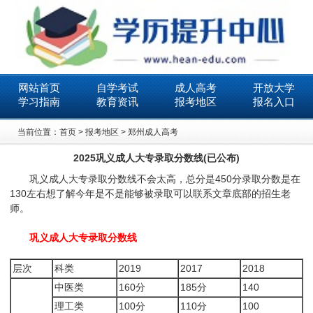
网站首页
自学考试
成人高考
开放大学
学习指南
教育资讯
报考地区
报名入口
当前位置：
首页
>
报考地区
>
郑州成人高考
2025巩义成人大专录取分数线(已公布)
巩义成人大专录取分数线不会太高，总分是450分录取分数是在
130左右想了解今年是不是能够被录取可以联系文章底部的招生老
师。
巩义成人大专录取分数线
层次
科类
2019
2017
2018
中医类
160分
185分
140
理工类
100分
110分
100