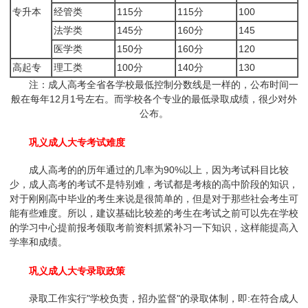
专升本
经管类
115分
115分
100
法学类
145分
160分
145
医学类
150分
160分
120
高起专
理工类
100分
140分
130
注：成人高考全省各学校最低控制分数线是一样的，公布时间一
般在每年12月1号左右。而学校各个专业的最低录取成绩，很少对外
公布。
巩义成人大专考试难度
成人高考的的历年通过的几率为90%以上，因为考试科目比较
少，成人高考的考试不是特别难，考试都是考核的高中阶段的知识，
对于刚刚高中毕业的考生来说是很简单的，但是对于那些社会考生可
能有些难度。所以，建议基础比较差的考生在考试之前可以先在学校
的学习中心提前报考领取考前资料抓紧补习一下知识，这样能提高入
学率和成绩。
巩义成人大专录取政策
录取工作实行"学校负责，招办监督"的录取体制，即:在符合成人