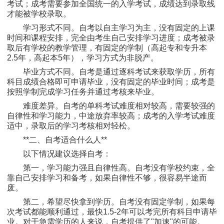
考试；成考需要参加全国统一的入学考试，成绩达到录取线
才能被学校录取。
学习形式不同。自考以自主学习为主，没有固定的上课
时间和课程安排，完全由考生自己安排学习进度；成考被录
取后有学校的教学管理，有固定的学制（高起专和专升本
2.5年，高起本5年），学习方式为非脱产。
毕业方式不同。自考是通过逐科考试来获取学历，所有
科目成绩合格即可申请毕业，没有固定的毕业时间；成考是
按照学制完成学习任务并通过考核来毕业。
难度差异。自考的单科考试难度相对较高，需要较强的
自律性和学习能力，中途放弃率较高；成考的入学考试难度
适中，录取后的学习考核相对轻松。
**二、自考适合什么人**
以下情况建议选择自考：
第一，学习能力强且自律性高。自考没有学校约束，全
靠自己安排学习和备考，如果自律性不够，很容易半途而
废。
第二，希望尽快拿到学历。自考没有固定学制，如果每
次考试都能顺利通过，最快1.5-2年可以考完所有科目申请毕
业。对于急需学历的人来说，自考提供了"加速"的可能。