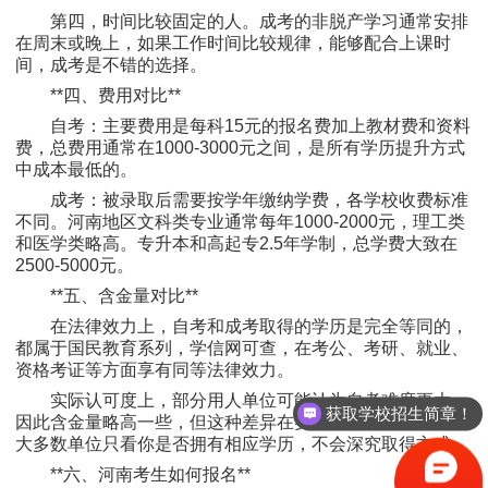
第四，时间比较固定的人。成考的非脱产学习通常安排
在周末或晚上，如果工作时间比较规律，能够配合上课时
间，成考是不错的选择。
**四、费用对比**
自考：主要费用是每科15元的报名费加上教材费和资料
费，总费用通常在1000-3000元之间，是所有学历提升方式
中成本最低的。
成考：被录取后需要按学年缴纳学费，各学校收费标准
不同。河南地区文科类专业通常每年1000-2000元，理工类
和医学类略高。专升本和高起专2.5年学制，总学费大致在
2500-5000元。
**五、含金量对比**
在法律效力上，自考和成考取得的学历是完全等同的，
都属于国民教育系列，学信网可查，在考公、考研、就业、
资格考证等方面享有同等法律效力。
实际认可度上，部分用人单位可能认为自考难度更大，
获取学校招生简章！
因此含金量略高一些，但这种差异在实际招聘中并不显著，
大多数单位只看你是否拥有相应学历，不会深究取得方式。
**六、河南考生如何报名**