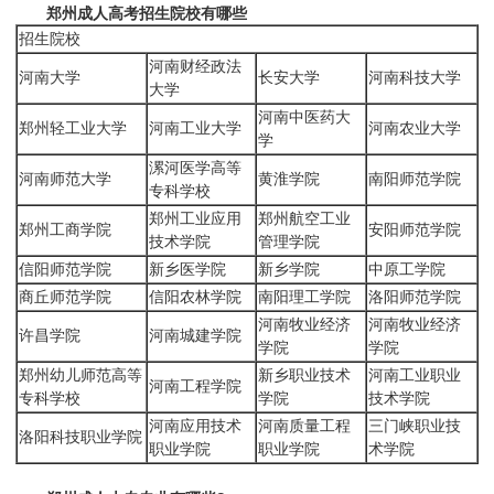
郑州成人高考招生院校有哪些
招生院校
河南财经政法
河南大学
长安大学
河南科技大学
大学
河南中医药大
郑州轻工业大学
河南工业大学
河南农业大学
学
漯河医学高等
河南师范大学
黄淮学院
南阳师范学院
专科学校
郑州工业应用
郑州航空工业
郑州工商学院
安阳师范学院
技术学院
管理学院
信阳师范学院
新乡医学院
新乡学院
中原工学院
商丘师范学院
信阳农林学院
南阳理工学院
洛阳师范学院
河南牧业经济
河南牧业经济
许昌学院
河南城建学院
学院
学院
郑州幼儿师范高等
新乡职业技术
河南工业职业
河南工程学院
专科学校
学院
技术学院
河南应用技术
河南质量工程
三门峡职业技
洛阳科技职业学院
职业学院
职业学院
术学院