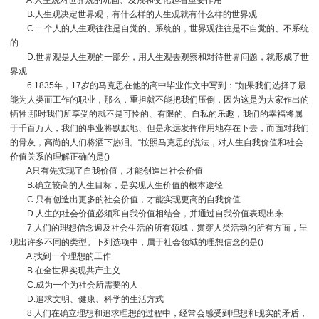
A.人生观对世界观的巩固、发展和变化起着重要作用
B.人生观决定世界观，有什么样的人生观就有什么样的世界观
C.一个人的人生观往往是自觉的、系统的，世界观往往是不自觉的、不系统
的
D.世界观是人生观的一部分，用人生观去观察和对待世界问题，就形成了世
界观
6.1835年，17岁的马克思在他的高中毕业作文中写到：“如果我们选择了最
能为人类而工作的职业，那么，重担就不能把我们压倒，因为这是为大家作出的
牺牲;那时我们所享受的就不是可怜的、有限的、自私的乐趣，我们的幸福将属
于千百万人，我们的事业将默默地、但是永远发挥作用地存在下去，而面对我们
的骨灰，高尚的人们将洒下热泪。“按照马克思的说法，对人生自我价值和社会
价值关系的理解正确的是()
A只有先实现了自我价值，才能创造出社会价值
B.确立较高的人生目标，是实现人生价值的根本途径
C.只有创造出更多的社会价值，才能实现更高的自我价值
D.人生的社会价值必须和自我价值相结合，并通过自我价值表现出来
7.人们的理想信念遍及社会生活的所有领域，贯穿人类活动的所有方面，呈
现出许多不同的类型。下列选项中，属于社会领域的理想信念的是()
A.找到一个理想的工作
B.在全世界实现共产主义
C.成为一个为社会所需要的人
D.追求文明、健康、科学的生活方式
8.人们在确立理想和追求理想的过程中，经常会感受到理想和现实的矛盾，