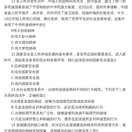
11.在几年历史长河中，中国人民始终同舟共济，协力奋进，建立了统一的
多民族国家形成了守望相助的中华民族大家庭。近代以后，面对外来侵略，中国
各族人民手挽手，肩并肩，共同书写了保卫祖国、抵御外侮的壮丽史诗。今天，
14亿中国人民同心同德、勇往直前，取得了世界罕见的社会发展奇迹。这集中
体现了中华民族精神中的()
A伟大创造精神
B.伟大奋斗精神
C.伟大团结精神
D.伟大梦想精神
12.国家安全是人民幸福安康的基本要求，是安邦定国的重要基石。进入新
时代，面临复杂多变的安全和发展环境，我们必须坚持的国家安全观是()
A.总体国家安全观
B.综合国家安全观
C.传统国家安全观
D.现代国家安全观
13.在社会规范体系中，法律和道德是两种不同的行为规范。下列关于二者
关系的说法中，正确的是()
A法律是道德的基础，能够为道德规范的形成提供依据
B.凡是道德所反对和谴责的行为，必定是法律所制裁的行为
C.法律的调节更具有广泛性，能够渗透到道德不能调节的领域
D.凡是法律所禁止和制裁的行为，通常也是道德所反对和谴责的行为
14.道德建设的核心体现，并决定社会道德建设的根本性质和发展方向，规
定道德领域的种种道德现象。道德建设的核心问题实质上是()