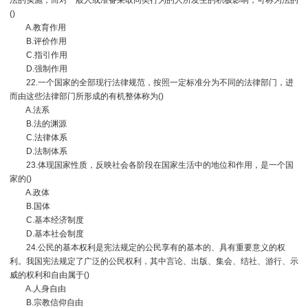
法的实施，而对一般人或准备采取同类行为的人所发生的积极影响，可称为法的
()
A.教育作用
B.评价作用
C.指引作用
D.强制作用
22.一个国家的全部现行法律规范，按照一定标准分为不同的法律部门，进
而由这些法律部门所形成的有机整体称为()
A.法系
B.法的渊源
C.法律体系
D.法制体系
23.体现国家性质，反映社会各阶段在国家生活中的地位和作用，是一个国
家的()
A.政体
B.国体
C.基本经济制度
D.基本社会制度
24.公民的基本权利是宪法规定的公民享有的基本的、具有重要意义的权
利。我国宪法规定了广泛的公民权利，其中言论、出版、集会、结社、游行、示
威的权利和自由属于()
A.人身自由
B.宗教信仰自由