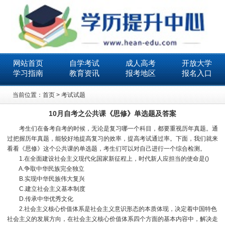
网站首页
自学考试
成人高考
开放大学
学习指南
教育资讯
报考地区
报名入口
当前位置：
首页
>
考试试题
10月自考之公共课《思修》单选题及答案
考生们在备考自考的时候，无论是复习哪一个科目，都要重视历年真题。通
过把握历年真题，能较好地提高复习的效率，提高考试通过率。下面，我们就来
看看《思修》这个公共课的单选题，考生们可以对自己进行一个综合检测。
1.在全面建设社会主义现代化国家新征程上，时代新人应担当的使命是()
A.争取中华民族完全独立
B.实现中华民族伟大复兴
C.建立社会主义基本制度
D.传承中华优秀文化
2.社会主义核心价值体系是社会主义意识形态的本质体现，决定着中国特色
社会主义的发展方向，在社会主义核心价值体系四个方面的基本内容中，解决走