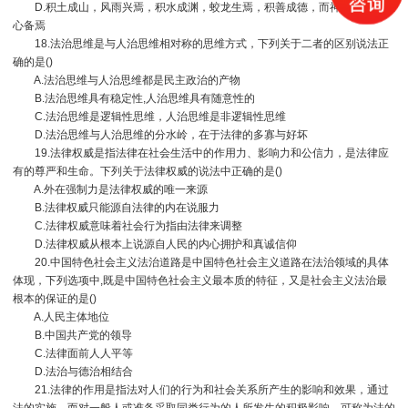
D.积土成山，风雨兴焉，积水成渊，蛟龙生焉，积善成德，而神明自得，圣
心备焉
18.法治思维是与人治思维相对称的思维方式，下列关于二者的区别说法正
确的是()
A.法治思维与人治思维都是民主政治的产物
B.法治思维具有稳定性,人治思维具有随意性的
C.法治思维是逻辑性思维，人治思维是非逻辑性思维
D.法治思维与人治思维的分水岭，在于法律的多寡与好坏
19.法律权威是指法律在社会生活中的作用力、影响力和公信力，是法律应
有的尊严和生命。下列关于法律权威的说法中正确的是()
A.外在强制力是法律权威的唯一来源
B.法律权威只能源自法律的内在说服力
C.法律权威意味着社会行为指由法律来调整
D.法律权威从根本上说源自人民的内心拥护和真诚信仰
20.中国特色社会主义法治道路是中国特色社会主义道路在法治领域的具体
体现，下列选项中,既是中国特色社会主义最本质的特征，又是社会主义法治最
根本的保证的是()
A.人民主体地位
B.中国共产党的领导
C.法律面前人人平等
D.法治与德治相结合
21.法律的作用是指法对人们的行为和社会关系所产生的影响和效果，通过