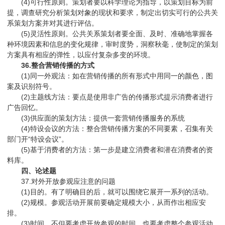
(4)可行性原则。策划者要以科学理论为指导，以策划目标为前
提，调查研究分析策划对象的现状和要求，制定出切实可行的公共关
系策划方案并对其进行评估。
(5)灵活性原则。公共关系策划者要全面、及时、准确地掌握各
种环境因素和信息的变化规律，审时度势，洞察秋毫，使制定的策划
方案具有相应的弹性，以应付复杂多变的环境。
36.整合营销传播的方式
(1)同一外观法：如在营销传播的所有形式中用同一的颜色，图
案及识别符号。
(2)主题线方法：要点是使用非广告的传播形式提示消费者进行
广告回忆。
(3)供应面的策划方法：提供一套营销传播服务的系统
(4)特设会议的方法：整合营销传播方案的不同要素，召集有关
部门开“特设会议”。
(5)基于消费者的方法：第一步是建立消费者和潜在消费者的资
料库。
四、论述题
37.对外开放参观应注意的问题
(1)目的。有了明确目的后，就可以围绕它展开一系列的活动。
(2)规模。参观活动开展前要确定规模大小，从而作出相应安
排。
(3)时间。不但要考虑开放参观的时间，也要考虑整个参观活动