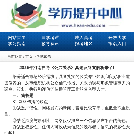
网站首页
自学考试
成人高考
开放大学
学习指南
教育资讯
报考地区
报名入口
当前位置：
首页
>
考试试题
2025年河南自考《公共关系》真题及答案解析来了!
培养适合市场经济需求，具备扎实的公关专业知识和良好职业道
德修养的，从事组织机构公众信息传播、关系协调与形象管理事务的
调查、策划、执行和评估等传播管理工作的复合型人才。
三、简答题
31.网络传播的缺点
①缺乏严谨性。网络发布的新闻，普遍比较草率，重数量不重质
量。
②缺乏深度与原创性。网络仅仅担当一个信息发布平台的角色。
③缺乏权威性。任何人可以成为信息的发布者，信息的权威性大
打折扣。