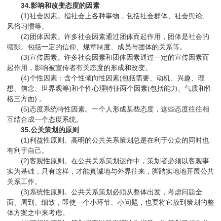
34.影响和改变态度的因素
(1)社会因素。指社会上各种事物，包括社会群体、社会舆论、
风俗习惯等。
(2)团体因素。许多社会因素通过团体而起作用，团体是社会的
缩影。包括一定的信仰、规章制度、成员与团体的关系等。
(3)宣传因素。许多社会因素和团体因素通过一定的宣传因素而
起作用，影响被宣传者有关态度的形成和改变。
(4)个性因素：含个性倾向性因素(包括需要、动机、兴趣、理
想、信念、世界观等)和个性心理特征两个因素(包括能力、气质和性
格三方面) 。
(5)态度系统特性因素。一个人形成某些态度，这些态度往往相
互结合成一个态度系统。
35.公关策划的原则
(1)利益性原则。高明的公共关系策划总是在利于公众的同时也
有利于自己。
(2)客观性原则。在公共关系策划运作中，策划者必须以客观事
实为基础，只有这样，才能真诚地与外界往来，脚踏实地地开展公共
关系工作。
(3)系统性原则。公共关系策划必须从整体出发，考虑问题全
面、周到、细致，即使一个小环节、小问题，也要将它放到策划的整
体方案之中来考虑。