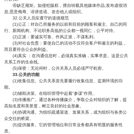
④缺乏规矩。如侵犯版权，擅自转载其他媒体作品;发布虚假消
息;恶意侮辱、诽谤造谣、攻击他人或组织。
32.公关人员应遵守的道德规范
(1)公正：对自己所服务的以前和目前的顾客和雇主、自己的同
行、新闻机构、不论职务高低的公众都一视同仁，公平对待。
(2)正派：要诚实可靠、作风正派，不谋私利。
(3)对社会负责：要使自己的活动不仅符合客户和雇主的利益，
而且要符合公众的利益。
(4)真实 ：在沟通信息时，必须真实准确，实事求是。这是公共
关系工作的生命线。
(5)保密：无论何时，公共关系人员必须严守机密。
33.公关的功能
(1)收集信息。公共关系首先要履行收集信息、监测环境的功
能。
(2)辅助决策。在组织管理中起着“参谋”作用。
(3)传播推广。通过各种传播媒介，争取公众对组织的了解，提
高知名度和美誉度，树立良好的社会形象。
(4)协调沟通。为组织疏通渠道、发展关系，成为组织与各类公
众交往的桥梁。
(5)提供服务。它的管理地位和日常业务都具有明显的服务性
质。