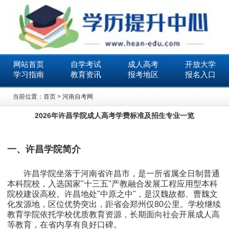
网站首页
自学考试
成人高考
开放大学
学习指南
教育资讯
报考地区
报名入口
当前位置：
首页
>
河南自考网
2026年许昌学院成人高考学费标准及招生专业一览
一、许昌学院简介
许昌学院坐落于河南省许昌市，是一所省属全日制普通
本科院校，入选国家"十三五"产教融合发展工程应用型本科
院校建设高校。许昌地处"中原之中"，是汉魏故都、曹魏文
化发源地，区位优势突出，距省会郑州仅80公里。学校继续
教育学院依托学校优质教育资源，长期面向社会开展成人高
等教育，在省内享有良好口碑。