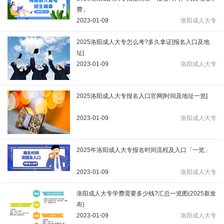
费」
2023-01-09
洛阳成人大专
2025洛阳成人大专怎么考?多久拿证[报名入口及地
址]
2023-01-09
洛阳成人大专
2025洛阳成人大专报名入口官网[时间及地址一览]
2023-01-09
洛阳成人大专
2025年洛阳成人大专报名时间流程及入口「一览」
2023-01-09
洛阳成人大专
洛阳成人大专学费需要多少钱?汇总一览图(2025新发
布)
2023-01-09
洛阳成人大专