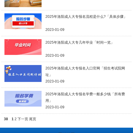
2025年洛阳成人大专报名流程是什么?「具体步骤」
2023-01-09
2025年洛阳成人大专几年毕业「时间一览」
2023-01-09
2025年洛阳成人大专报名入口官网「招生考试院网
址」
2023-01-09
2025年洛阳成人大专报名学费一般多少钱「所有费
用」
2023-01-09
38
1
2
下一页
尾页