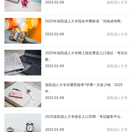
2023-01-09
洛阳成人大专
2025年洛阳成人大专报名学费标准「河南成考网」
2023-01-09
洛阳成人大专
2025年洛阳成人大专网上报名费及入口地址「考试分
数」
2023-01-09
洛阳成人大专
洛阳成人大专在哪里报考?学费一共多少钱「2025
年」
2023-01-09
洛阳成人大专
2025洛阳成人大专报名入口官网「考试服务平台」
2023-01-09
洛阳成人大专