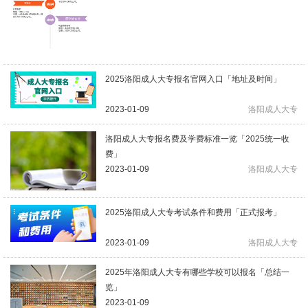
2025洛阳成人大专报名官网入口「地址及时间」
2023-01-09
洛阳成人大专
洛阳成人大专报名费及学费标准一览「2025统一收
费」
2023-01-09
洛阳成人大专
2025洛阳成人大专考试条件和费用「正式报考」
2023-01-09
洛阳成人大专
2025年洛阳成人大专有哪些学校可以报名「总结一
览」
2023-01-09