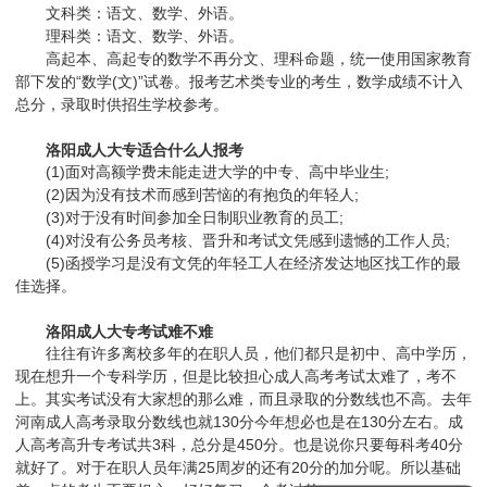
文科类：语文、数学、外语。
理科类：语文、数学、外语。
高起本、高起专的数学不再分文、理科命题，统一使用国家教育
部下发的“数学(文)”试卷。报考艺术类专业的考生，数学成绩不计入
总分，录取时供招生学校参考。
洛阳成人大专适合什么人报考
(1)面对高额学费未能走进大学的中专、高中毕业生;
(2)因为没有技术而感到苦恼的有抱负的年轻人;
(3)对于没有时间参加全日制职业教育的员工;
(4)对没有公务员考核、晋升和考试文凭感到遗憾的工作人员;
(5)函授学习是没有文凭的年轻工人在经济发达地区找工作的最
佳选择。
洛阳成人大专考试难不难
往往有许多离校多年的在职人员，他们都只是初中、高中学历，
现在想升一个专科学历，但是比较担心成人高考考试太难了，考不
上。其实考试没有大家想的那么难，而且录取的分数线也不高。去年
河南成人高考录取分数线也就130分今年想必也是在130分左右。成
人高考高升专考试共3科，总分是450分。也是说你只要每科考40分
就好了。对于在职人员年满25周岁的还有20分的加分呢。所以基础