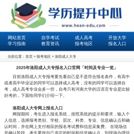
网站首页
自学考试
成人高考
开放大学
学习指南
教育资讯
报考地区
报名入口
当前位置：
首页
>
报考地区
>
洛阳成人大专
2025年洛阳成人大专报名入口官网「时间及专业一览」
目前洛阳成人大专报考要先看自己是不是符合报名条件，有高中
或者高中毕业证的同学可以选择成人高考，没有的同学可以选择自
考，成人高考专业会多一些，自考只有河南大学的汉语言专业是比较
好考的，下面给同学们介绍一下。
洛阳成人大专网上报名入口
网报期间，考生进入报名系统，按照系统的提示和要求，输入个
人信息，选择报考类别、学校、层次、科类、专业、信息确认点和确
认时间，并在网上支付相应的报名考试费和信息采集费。 在现场信
息确认阶段，考生要按自己选定的时间和信息确认点，到现场办理信